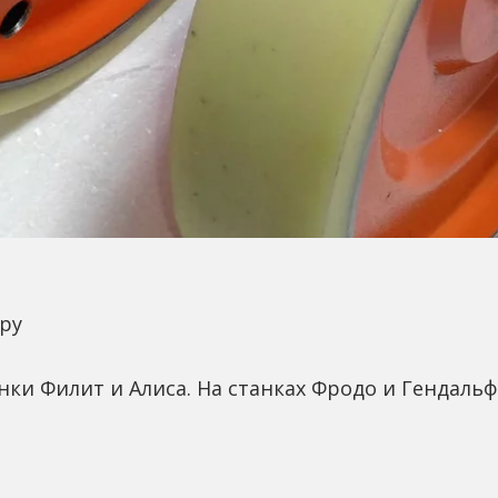
ору
нки Филит и Алиса. На станках Фродо и Гендальф